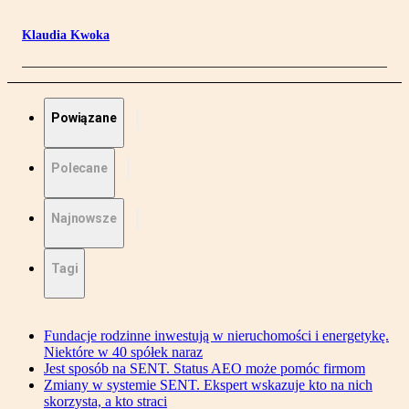
Klaudia Kwoka
Powiązane
Polecane
Najnowsze
Tagi
Fundacje rodzinne inwestują w nieruchomości i energetykę.
Niektóre w 40 spółek naraz
Jest sposób na SENT. Status AEO może pomóc firmom
Zmiany w systemie SENT. Ekspert wskazuje kto na nich
skorzysta, a kto straci