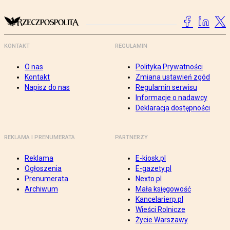
KONTAKT
REGULAMIN
O nas
Polityka Prywatności
Kontakt
Zmiana ustawień zgód
Napisz do nas
Regulamin serwisu
Informacje o nadawcy
Deklaracja dostępności
REKLAMA I PRENUMERATA
PARTNERZY
Reklama
E-kiosk.pl
Ogłoszenia
E-gazety.pl
Prenumerata
Nexto.pl
Archiwum
Mała księgowość
Kancelarierp.pl
Wieści Rolnicze
Życie Warszawy