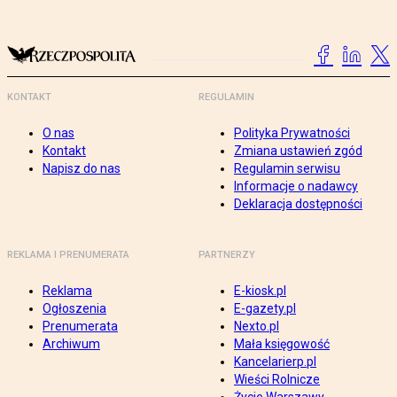
KONTAKT
REGULAMIN
O nas
Polityka Prywatności
Kontakt
Zmiana ustawień zgód
Napisz do nas
Regulamin serwisu
Informacje o nadawcy
Deklaracja dostępności
REKLAMA I PRENUMERATA
PARTNERZY
Reklama
E-kiosk.pl
Ogłoszenia
E-gazety.pl
Prenumerata
Nexto.pl
Archiwum
Mała księgowość
Kancelarierp.pl
Wieści Rolnicze