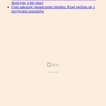
skorzysta, a kto straci
Unia nakazuje ograniczenie plastiku. Rząd spóźnia się z
przyjęciem przepisów