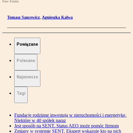
Foto: Fotolia
Tomasz Sancewicz
,
Agnieszka Kałwa
Powiązane
Polecane
Najnowsze
Tagi
Fundacje rodzinne inwestują w nieruchomości i energetykę.
Niektóre w 40 spółek naraz
Jest sposób na SENT. Status AEO może pomóc firmom
Zmiany w systemie SENT. Ekspert wskazuje kto na nich