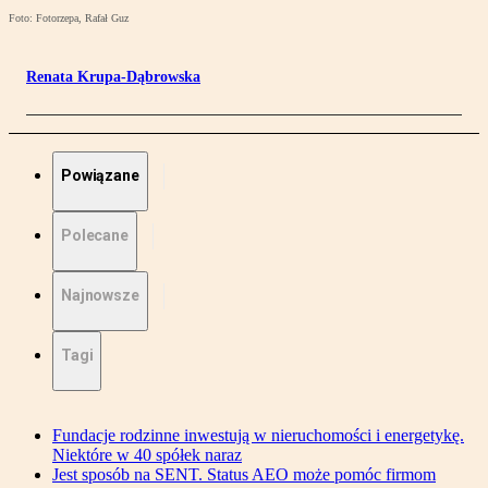
Foto: Fotorzepa, Rafał Guz
Renata Krupa-Dąbrowska
Powiązane
Polecane
Najnowsze
Tagi
Fundacje rodzinne inwestują w nieruchomości i energetykę.
Niektóre w 40 spółek naraz
Jest sposób na SENT. Status AEO może pomóc firmom