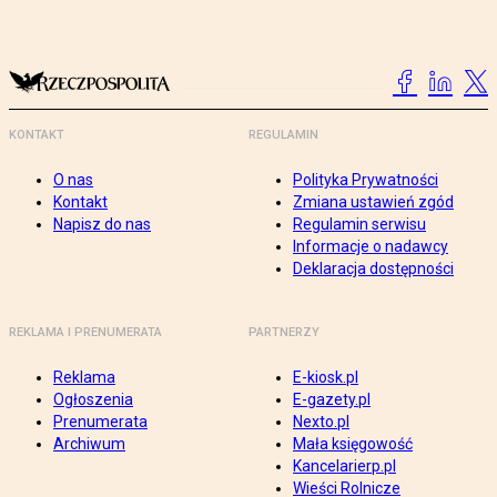
KONTAKT
REGULAMIN
O nas
Polityka Prywatności
Kontakt
Zmiana ustawień zgód
Napisz do nas
Regulamin serwisu
Informacje o nadawcy
Deklaracja dostępności
REKLAMA I PRENUMERATA
PARTNERZY
Reklama
E-kiosk.pl
Ogłoszenia
E-gazety.pl
Prenumerata
Nexto.pl
Archiwum
Mała księgowość
Kancelarierp.pl
Wieści Rolnicze