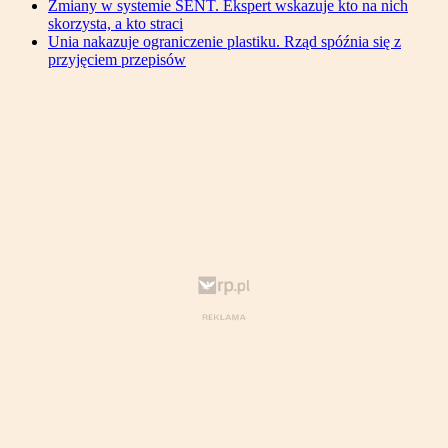
Zmiany w systemie SENT. Ekspert wskazuje kto na nich
skorzysta, a kto straci
Unia nakazuje ograniczenie plastiku. Rząd spóźnia się z
przyjęciem przepisów