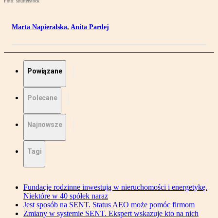
Foto: shutterstock
Marta Napieralska
,
Anita Pardej
Powiązane
Polecane
Najnowsze
Tagi
Fundacje rodzinne inwestują w nieruchomości i energetykę.
Niektóre w 40 spółek naraz
Jest sposób na SENT. Status AEO może pomóc firmom
Zmiany w systemie SENT. Ekspert wskazuje kto na nich