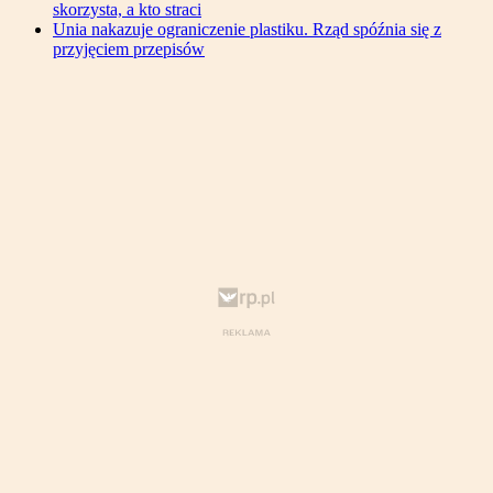
skorzysta, a kto straci
Unia nakazuje ograniczenie plastiku. Rząd spóźnia się z
przyjęciem przepisów