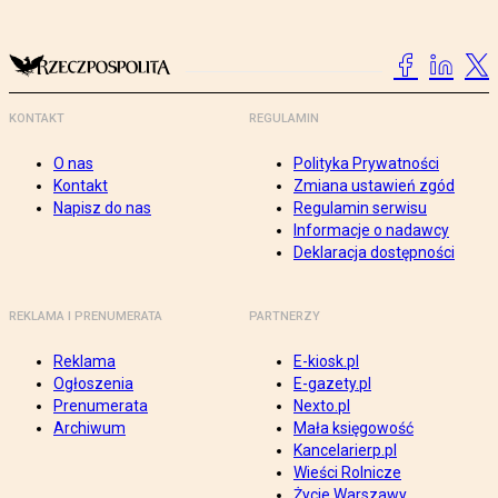
KONTAKT
REGULAMIN
O nas
Polityka Prywatności
Kontakt
Zmiana ustawień zgód
Napisz do nas
Regulamin serwisu
Informacje o nadawcy
Deklaracja dostępności
REKLAMA I PRENUMERATA
PARTNERZY
Reklama
E-kiosk.pl
Ogłoszenia
E-gazety.pl
Prenumerata
Nexto.pl
Archiwum
Mała księgowość
Kancelarierp.pl
Wieści Rolnicze
Życie Warszawy