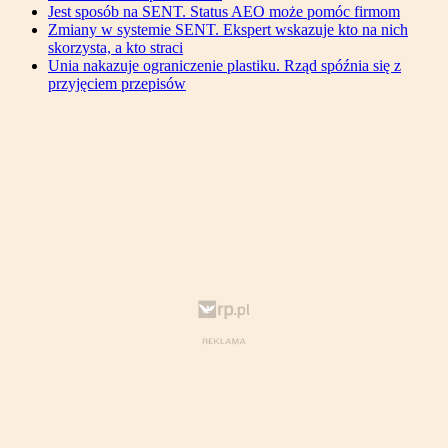
Jest sposób na SENT. Status AEO może pomóc firmom
Zmiany w systemie SENT. Ekspert wskazuje kto na nich
skorzysta, a kto straci
Unia nakazuje ograniczenie plastiku. Rząd spóźnia się z
przyjęciem przepisów