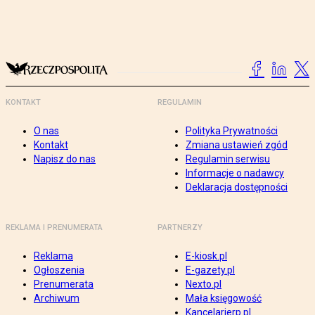
KONTAKT
REGULAMIN
O nas
Polityka Prywatności
Kontakt
Zmiana ustawień zgód
Napisz do nas
Regulamin serwisu
Informacje o nadawcy
Deklaracja dostępności
REKLAMA I PRENUMERATA
PARTNERZY
Reklama
E-kiosk.pl
Ogłoszenia
E-gazety.pl
Prenumerata
Nexto.pl
Archiwum
Mała księgowość
Kancelarierp.pl