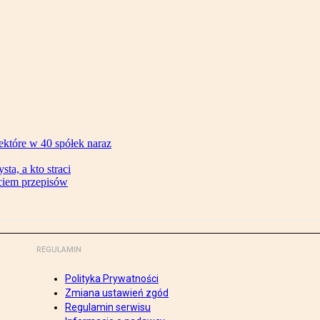
ektóre w 40 spółek naraz
ta, a kto straci
ęciem przepisów
REGULAMIN
Polityka Prywatności
Zmiana ustawień zgód
Regulamin serwisu