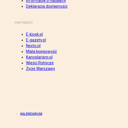
Informacje o nadawcy
Deklaracja dostępności
PARTNERZY
E-kiosk.pl
E-gazety.pl
Nexto.pl
Mała księgowość
Kancelarierp.pl
Wieści Rolnicze
Życie Warszawy
KALENDARIUM