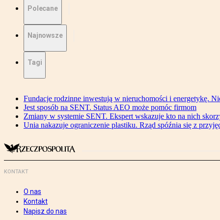
Polecane
Najnowsze
Tagi
Fundacje rodzinne inwestują w nieruchomości i energetykę. Ni
Jest sposób na SENT. Status AEO może pomóc firmom
Zmiany w systemie SENT. Ekspert wskazuje kto na nich skorzys
Unia nakazuje ograniczenie plastiku. Rząd spóźnia się z przyj
KONTAKT
O nas
Kontakt
Napisz do nas