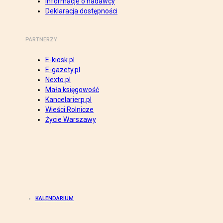
Informacje o nadawcy
Deklaracja dostępności
PARTNERZY
E-kiosk.pl
E-gazety.pl
Nexto.pl
Mała księgowość
Kancelarierp.pl
Wieści Rolnicze
Życie Warszawy
KALENDARIUM