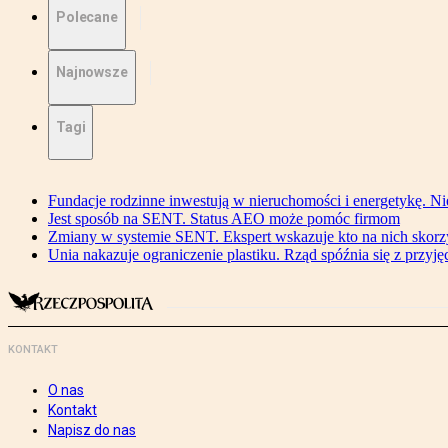
Polecane
Najnowsze
Tagi
Fundacje rodzinne inwestują w nieruchomości i energetykę. Ni
Jest sposób na SENT. Status AEO może pomóc firmom
Zmiany w systemie SENT. Ekspert wskazuje kto na nich skorzys
Unia nakazuje ograniczenie plastiku. Rząd spóźnia się z przyj
KONTAKT
O nas
Kontakt
Napisz do nas