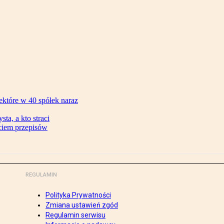
ektóre w 40 spółek naraz
ta, a kto straci
ęciem przepisów
REGULAMIN
Polityka Prywatności
Zmiana ustawień zgód
Regulamin serwisu