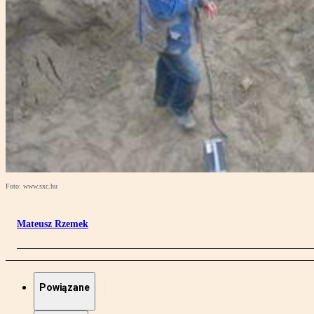
Foto: www.sxc.hu
Mateusz Rzemek
Powiązane