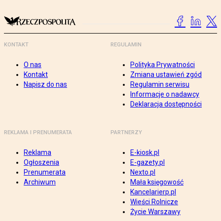
KONTAKT
REGULAMIN
O nas
Polityka Prywatności
Kontakt
Zmiana ustawień zgód
Napisz do nas
Regulamin serwisu
Informacje o nadawcy
Deklaracja dostępności
REKLAMA I PRENUMERATA
PARTNERZY
Reklama
E-kiosk.pl
Ogłoszenia
E-gazety.pl
Prenumerata
Nexto.pl
Archiwum
Mała księgowość
Kancelarierp.pl
Wieści Rolnicze
Życie Warszawy