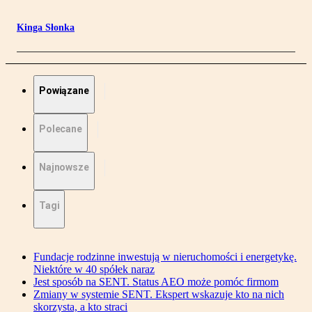
Kinga Słonka
Powiązane
Polecane
Najnowsze
Tagi
Fundacje rodzinne inwestują w nieruchomości i energetykę.
Niektóre w 40 spółek naraz
Jest sposób na SENT. Status AEO może pomóc firmom
Zmiany w systemie SENT. Ekspert wskazuje kto na nich
skorzysta, a kto straci