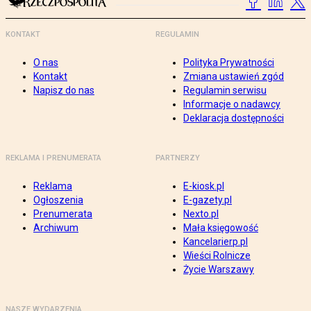
KONTAKT
REGULAMIN
O nas
Polityka Prywatności
Kontakt
Zmiana ustawień zgód
Napisz do nas
Regulamin serwisu
Informacje o nadawcy
Deklaracja dostępności
REKLAMA I PRENUMERATA
PARTNERZY
Reklama
E-kiosk.pl
Ogłoszenia
E-gazety.pl
Prenumerata
Nexto.pl
Archiwum
Mała księgowość
Kancelarierp.pl
Wieści Rolnicze
Życie Warszawy
NASZE WYDARZENIA