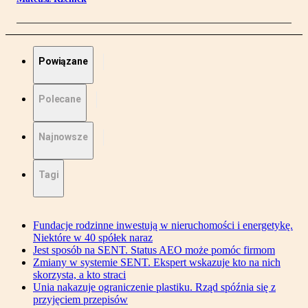
Powiązane
Polecane
Najnowsze
Tagi
Fundacje rodzinne inwestują w nieruchomości i energetykę.
Niektóre w 40 spółek naraz
Jest sposób na SENT. Status AEO może pomóc firmom
Zmiany w systemie SENT. Ekspert wskazuje kto na nich
skorzysta, a kto straci
Unia nakazuje ograniczenie plastiku. Rząd spóźnia się z
przyjęciem przepisów