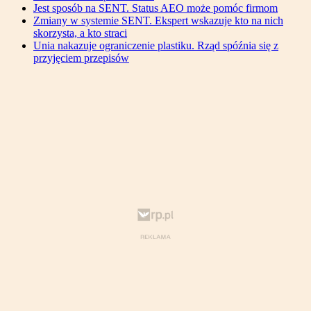
Jest sposób na SENT. Status AEO może pomóc firmom
Zmiany w systemie SENT. Ekspert wskazuje kto na nich
skorzysta, a kto straci
Unia nakazuje ograniczenie plastiku. Rząd spóźnia się z
przyjęciem przepisów