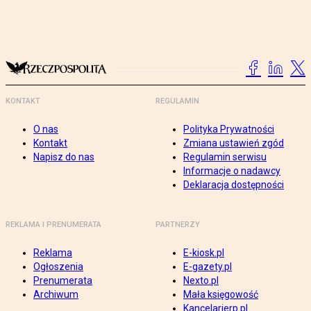
KONTAKT
REGULAMIN
O nas
Polityka Prywatności
Kontakt
Zmiana ustawień zgód
Napisz do nas
Regulamin serwisu
Informacje o nadawcy
Deklaracja dostępności
REKLAMA I PRENUMERATA
PARTNERZY
Reklama
E-kiosk.pl
Ogłoszenia
E-gazety.pl
Prenumerata
Nexto.pl
Archiwum
Mała księgowość
Kancelarierp.pl