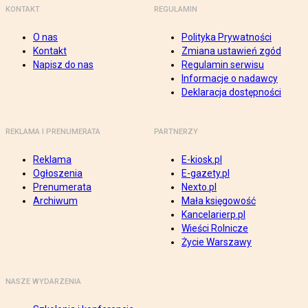
KONTAKT
REGULAMIN
O nas
Polityka Prywatności
Kontakt
Zmiana ustawień zgód
Napisz do nas
Regulamin serwisu
Informacje o nadawcy
Deklaracja dostępności
REKLAMA I PRENUMERATA
PARTNERZY
Reklama
E-kiosk.pl
Ogłoszenia
E-gazety.pl
Prenumerata
Nexto.pl
Archiwum
Mała księgowość
Kancelarierp.pl
Wieści Rolnicze
Życie Warszawy
NASZE WYDARZENIA