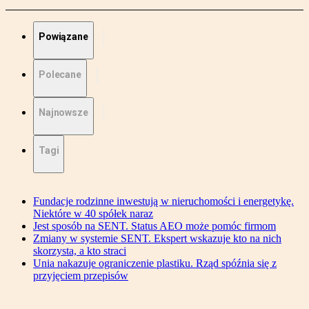
Powiązane
Polecane
Najnowsze
Tagi
Fundacje rodzinne inwestują w nieruchomości i energetykę.
Niektóre w 40 spółek naraz
Jest sposób na SENT. Status AEO może pomóc firmom
Zmiany w systemie SENT. Ekspert wskazuje kto na nich
skorzysta, a kto straci
Unia nakazuje ograniczenie plastiku. Rząd spóźnia się z
przyjęciem przepisów