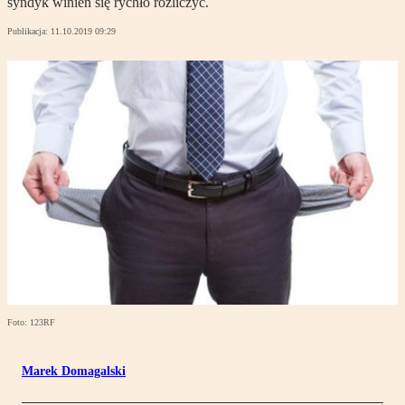
syndyk winien się rychło rozliczyć.
Publikacja:
11.10.2019 09:29
Foto: 123RF
Marek Domagalski