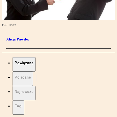
Foto: 123RF
Alicja Pawelec
Powiązane
Polecane
Najnowsze
Tagi