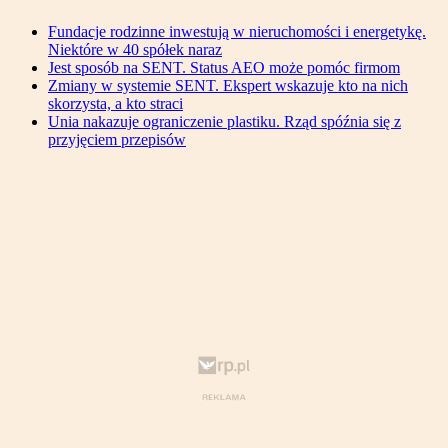
Fundacje rodzinne inwestują w nieruchomości i energetykę.
Niektóre w 40 spółek naraz
Jest sposób na SENT. Status AEO może pomóc firmom
Zmiany w systemie SENT. Ekspert wskazuje kto na nich
skorzysta, a kto straci
Unia nakazuje ograniczenie plastiku. Rząd spóźnia się z
przyjęciem przepisów