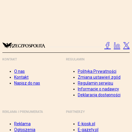
KONTAKT
REGULAMIN
O nas
Polityka Prywatności
Kontakt
Zmiana ustawień zgód
Napisz do nas
Regulamin serwisu
Informacje o nadawcy
Deklaracja dostępności
REKLAMA I PRENUMERATA
PARTNERZY
Reklama
E-kiosk.pl
Ogłoszenia
E-gazety.pl