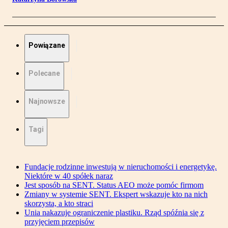
Powiązane
Polecane
Najnowsze
Tagi
Fundacje rodzinne inwestują w nieruchomości i energetykę.
Niektóre w 40 spółek naraz
Jest sposób na SENT. Status AEO może pomóc firmom
Zmiany w systemie SENT. Ekspert wskazuje kto na nich
skorzysta, a kto straci
Unia nakazuje ograniczenie plastiku. Rząd spóźnia się z
przyjęciem przepisów