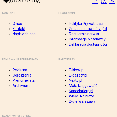
KONTAKT
REGULAMIN
O nas
Polityka Prywatności
Kontakt
Zmiana ustawień zgód
Napisz do nas
Regulamin serwisu
Informacje o nadawcy
Deklaracja dostępności
REKLAMA I PRENUMERATA
PARTNERZY
Reklama
E-kiosk.pl
Ogłoszenia
E-gazety.pl
Prenumerata
Nexto.pl
Archiwum
Mała księgowość
Kancelarierp.pl
Wieści Rolnicze
Życie Warszawy
NASZE WYDARZENIA