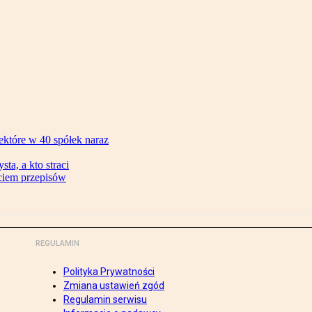
ektóre w 40 spółek naraz
ta, a kto straci
ęciem przepisów
REGULAMIN
Polityka Prywatności
Zmiana ustawień zgód
Regulamin serwisu