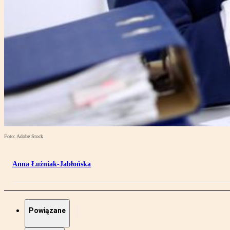
Foto: Adobe Stock
Anna Łużniak-Jabłońska
Powiązane