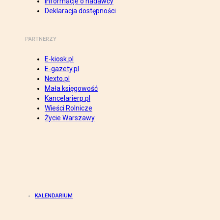
Informacje o nadawcy
Deklaracja dostępności
PARTNERZY
E-kiosk.pl
E-gazety.pl
Nexto.pl
Mała księgowość
Kancelarierp.pl
Wieści Rolnicze
Życie Warszawy
KALENDARIUM