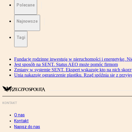
Polecane
Najnowsze
Tagi
Fundacje rodzinne inwestują w nieruchomości i energetykę. Ni
Jest sposób na SENT. Status AEO może pomóc firmom
Zmiany w systemie SENT. Ekspert wskazuje kto na nich skorzys
Unia nakazuje ograniczenie plastiku. Rząd spóźnia się z przyj
KONTAKT
O nas
Kontakt
Napisz do nas