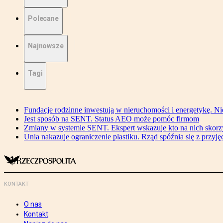
Polecane
Najnowsze
Tagi
Fundacje rodzinne inwestują w nieruchomości i energetykę. Ni
Jest sposób na SENT. Status AEO może pomóc firmom
Zmiany w systemie SENT. Ekspert wskazuje kto na nich skorzys
Unia nakazuje ograniczenie plastiku. Rząd spóźnia się z przyj
KONTAKT
O nas
Kontakt