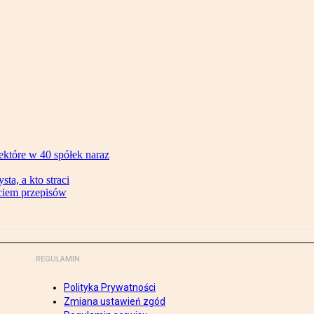
ektóre w 40 spółek naraz
ta, a kto straci
ęciem przepisów
REGULAMIN
Polityka Prywatności
Zmiana ustawień zgód