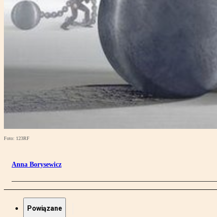
Foto: 123RF
Anna Borysewicz
Powiązane