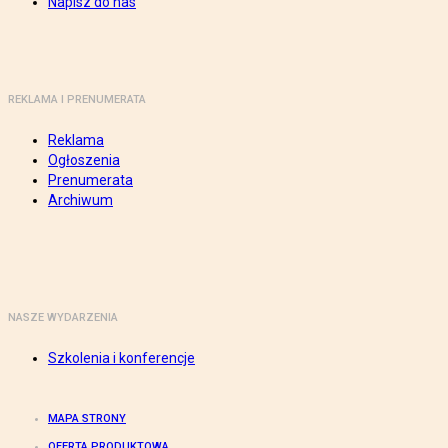
Napisz do nas
REKLAMA I PRENUMERATA
Reklama
Ogłoszenia
Prenumerata
Archiwum
NASZE WYDARZENIA
Szkolenia i konferencje
MAPA STRONY
OFERTA PRODUKTOWA