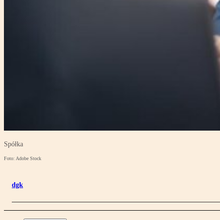
Spółka
Foto: Adobe Stock
dgk