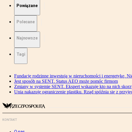
Powiązane
Polecane
Najnowsze
Tagi
Fundacje rodzinne inwestują w nieruchomości i energetykę. Ni
Jest sposób na SENT. Status AEO może pomóc firmom
Zmiany w systemie SENT. Ekspert wskazuje kto na nich skorzys
Unia nakazuje ograniczenie plastiku. Rząd spóźnia się z przyj
KONTAKT
O nas