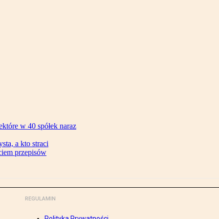
ektóre w 40 spółek naraz
ta, a kto straci
ęciem przepisów
REGULAMIN
Polityka Prywatności