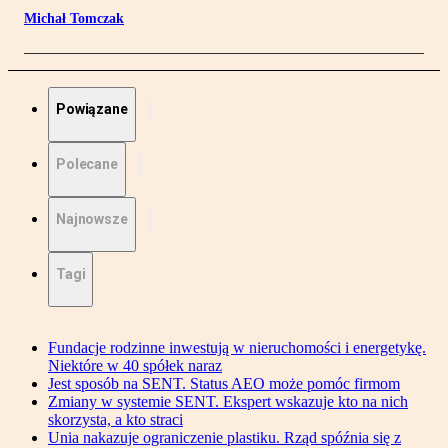
Michał Tomczak
Powiązane
Polecane
Najnowsze
Tagi
Fundacje rodzinne inwestują w nieruchomości i energetykę.
Niektóre w 40 spółek naraz
Jest sposób na SENT. Status AEO może pomóc firmom
Zmiany w systemie SENT. Ekspert wskazuje kto na nich
skorzysta, a kto straci
Unia nakazuje ograniczenie plastiku. Rząd spóźnia się z