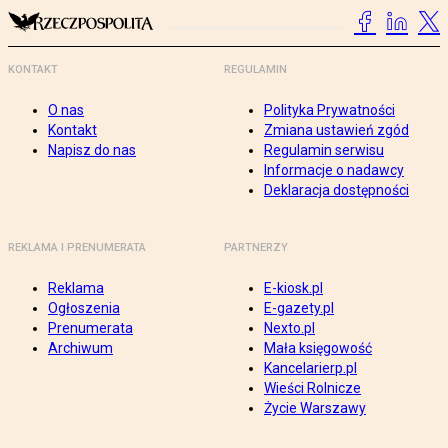
KONTAKT
REGULAMIN
O nas
Polityka Prywatności
Kontakt
Zmiana ustawień zgód
Napisz do nas
Regulamin serwisu
Informacje o nadawcy
Deklaracja dostępności
REKLAMA I PRENUMERATA
PARTNERZY
Reklama
E-kiosk.pl
Ogłoszenia
E-gazety.pl
Prenumerata
Nexto.pl
Archiwum
Mała księgowość
Kancelarierp.pl
Wieści Rolnicze
Życie Warszawy