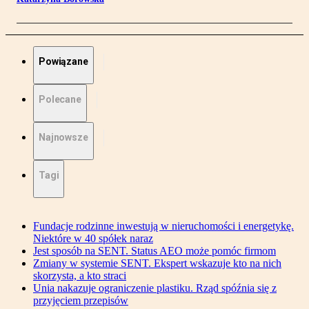
Powiązane
Polecane
Najnowsze
Tagi
Fundacje rodzinne inwestują w nieruchomości i energetykę.
Niektóre w 40 spółek naraz
Jest sposób na SENT. Status AEO może pomóc firmom
Zmiany w systemie SENT. Ekspert wskazuje kto na nich
skorzysta, a kto straci
Unia nakazuje ograniczenie plastiku. Rząd spóźnia się z
przyjęciem przepisów