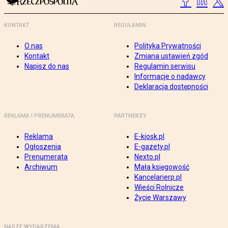
KONTAKT
REGULAMIN
O nas
Polityka Prywatności
Kontakt
Zmiana ustawień zgód
Napisz do nas
Regulamin serwisu
Informacje o nadawcy
Deklaracja dostępności
REKLAMA I PRENUMERATA
PARTNERZY
Reklama
E-kiosk.pl
Ogłoszenia
E-gazety.pl
Prenumerata
Nexto.pl
Archiwum
Mała księgowość
Kancelarierp.pl
Wieści Rolnicze
Życie Warszawy
NASZE WYDARZENIA