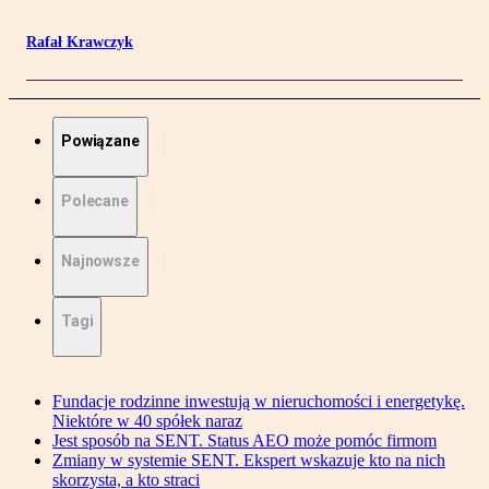
Rafał Krawczyk
Powiązane
Polecane
Najnowsze
Tagi
Fundacje rodzinne inwestują w nieruchomości i energetykę.
Niektóre w 40 spółek naraz
Jest sposób na SENT. Status AEO może pomóc firmom
Zmiany w systemie SENT. Ekspert wskazuje kto na nich
skorzysta, a kto straci