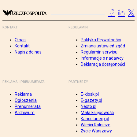
KONTAKT
REGULAMIN
O nas
Polityka Prywatności
Kontakt
Zmiana ustawień zgód
Napisz do nas
Regulamin serwisu
Informacje o nadawcy
Deklaracja dostępności
REKLAMA I PRENUMERATA
PARTNERZY
Reklama
E-kiosk.pl
Ogłoszenia
E-gazety.pl
Prenumerata
Nexto.pl
Archiwum
Mała księgowość
Kancelarierp.pl
Wieści Rolnicze
Życie Warszawy