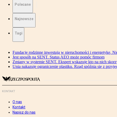
Polecane
Najnowsze
Tagi
Fundacje rodzinne inwestują w nieruchomości i energetykę. Ni
Jest sposób na SENT. Status AEO może pomóc firmom
Zmiany w systemie SENT. Ekspert wskazuje kto na nich skorzys
Unia nakazuje ograniczenie plastiku. Rząd spóźnia się z przyj
KONTAKT
O nas
Kontakt
Napisz do nas