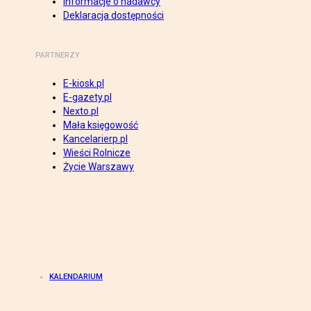
Informacje o nadawcy
Deklaracja dostępności
PARTNERZY
E-kiosk.pl
E-gazety.pl
Nexto.pl
Mała księgowość
Kancelarierp.pl
Wieści Rolnicze
Życie Warszawy
KALENDARIUM