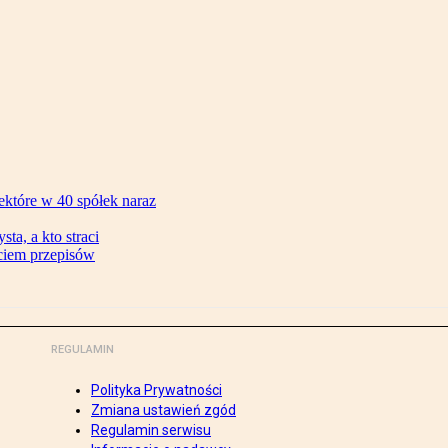
ektóre w 40 spółek naraz
ta, a kto straci
ęciem przepisów
REGULAMIN
Polityka Prywatności
Zmiana ustawień zgód
Regulamin serwisu