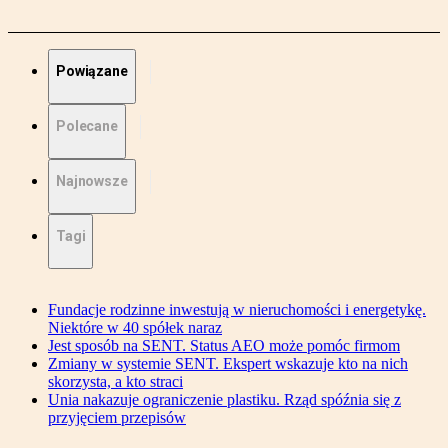
Powiązane
Polecane
Najnowsze
Tagi
Fundacje rodzinne inwestują w nieruchomości i energetykę.
Niektóre w 40 spółek naraz
Jest sposób na SENT. Status AEO może pomóc firmom
Zmiany w systemie SENT. Ekspert wskazuje kto na nich
skorzysta, a kto straci
Unia nakazuje ograniczenie plastiku. Rząd spóźnia się z
przyjęciem przepisów