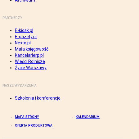
Archiwum
PARTNERZY
E-kiosk.pl
E-gazety.pl
Nexto.pl
Mała księgowość
Kancelarierp.pl
Wieści Rolnicze
Życie Warszawy
NASZE WYDARZENIA
Szkolenia i konferencje
MAPA STRONY
KALENDARIUM
OFERTA PRODUKTOWA