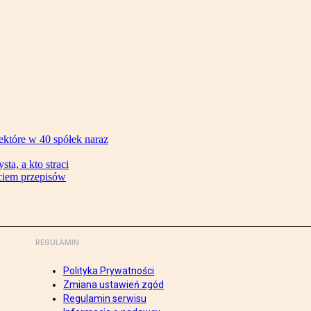
ektóre w 40 spółek naraz
ta, a kto straci
ęciem przepisów
REGULAMIN
Polityka Prywatności
Zmiana ustawień zgód
Regulamin serwisu