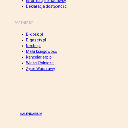
Informacje o nadawcy
Deklaracja dostępności
PARTNERZY
E-kiosk.pl
E-gazety.pl
Nexto.pl
Mała księgowość
Kancelarierp.pl
Wieści Rolnicze
Życie Warszawy
KALENDARIUM