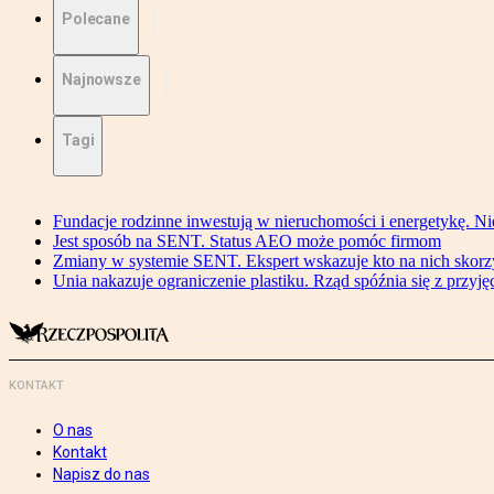
Polecane
Najnowsze
Tagi
Fundacje rodzinne inwestują w nieruchomości i energetykę. Ni
Jest sposób na SENT. Status AEO może pomóc firmom
Zmiany w systemie SENT. Ekspert wskazuje kto na nich skorzys
Unia nakazuje ograniczenie plastiku. Rząd spóźnia się z przyj
KONTAKT
O nas
Kontakt
Napisz do nas