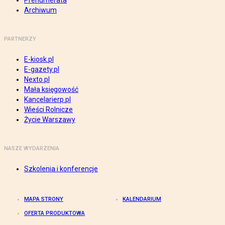
Prenumerata
Archiwum
PARTNERZY
E-kiosk.pl
E-gazety.pl
Nexto.pl
Mała księgowość
Kancelarierp.pl
Wieści Rolnicze
Życie Warszawy
NASZE WYDARZENIA
Szkolenia i konferencje
MAPA STRONY
KALENDARIUM
OFERTA PRODUKTOWA