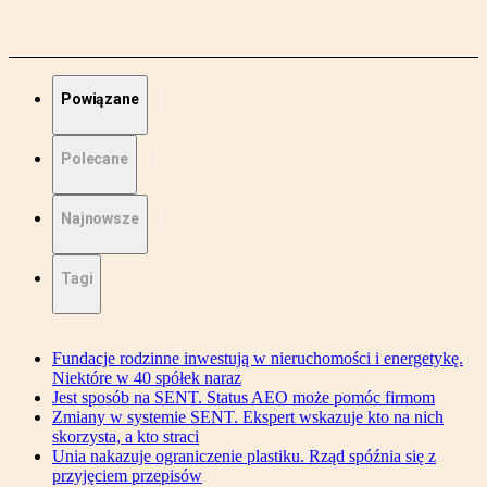
Powiązane
Polecane
Najnowsze
Tagi
Fundacje rodzinne inwestują w nieruchomości i energetykę.
Niektóre w 40 spółek naraz
Jest sposób na SENT. Status AEO może pomóc firmom
Zmiany w systemie SENT. Ekspert wskazuje kto na nich
skorzysta, a kto straci
Unia nakazuje ograniczenie plastiku. Rząd spóźnia się z
przyjęciem przepisów