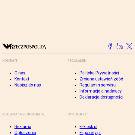
KONTAKT
REGULAMIN
O nas
Polityka Prywatności
Kontakt
Zmiana ustawień zgód
Napisz do nas
Regulamin serwisu
Informacje o nadawcy
Deklaracja dostępności
REKLAMA I PRENUMERATA
PARTNERZY
Reklama
E-kiosk.pl
Ogłoszenia
E-gazety.pl