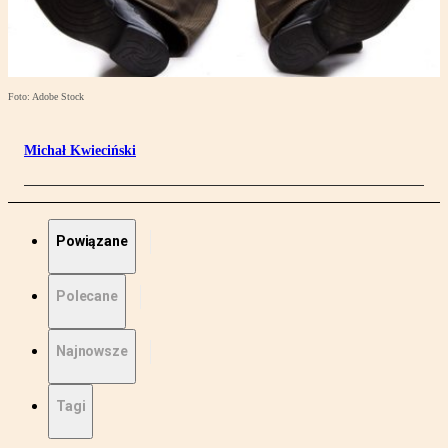
Foto: Adobe Stock
Michał Kwieciński
Powiązane
Polecane
Najnowsze
Tagi