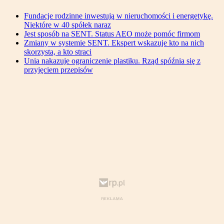
Fundacje rodzinne inwestują w nieruchomości i energetykę.
Niektóre w 40 spółek naraz
Jest sposób na SENT. Status AEO może pomóc firmom
Zmiany w systemie SENT. Ekspert wskazuje kto na nich
skorzysta, a kto straci
Unia nakazuje ograniczenie plastiku. Rząd spóźnia się z
przyjęciem przepisów