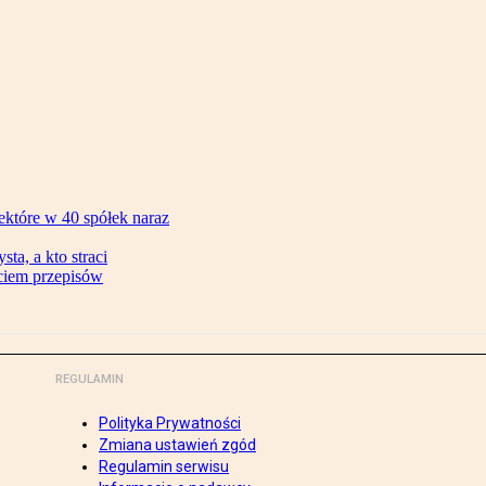
ektóre w 40 spółek naraz
ta, a kto straci
ęciem przepisów
REGULAMIN
Polityka Prywatności
Zmiana ustawień zgód
Regulamin serwisu