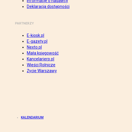
Informacje o nadawcy
Deklaracja dostępności
PARTNERZY
E-kiosk.pl
E-gazety.pl
Nexto.pl
Mała księgowość
Kancelarierp.pl
Wieści Rolnicze
Życie Warszawy
KALENDARIUM