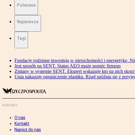
Polecane
Najnowsze
Tagi
Fundacje rodzinne inwestują w nieruchomości i energetykę. Ni
Jest sposób na SENT. Status AEO może pomóc firmom
Zmiany w systemie SENT. Ekspert wskazuje kto na nich skorzys
Unia nakazuje ograniczenie plastiku. Rząd spóźnia się z przyj
KONTAKT
O nas
Kontakt
Napisz do nas