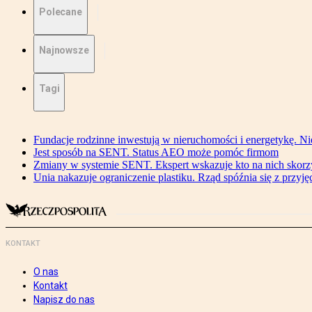
Polecane
Najnowsze
Tagi
Fundacje rodzinne inwestują w nieruchomości i energetykę. Ni
Jest sposób na SENT. Status AEO może pomóc firmom
Zmiany w systemie SENT. Ekspert wskazuje kto na nich skorzys
Unia nakazuje ograniczenie plastiku. Rząd spóźnia się z przyj
KONTAKT
O nas
Kontakt
Napisz do nas