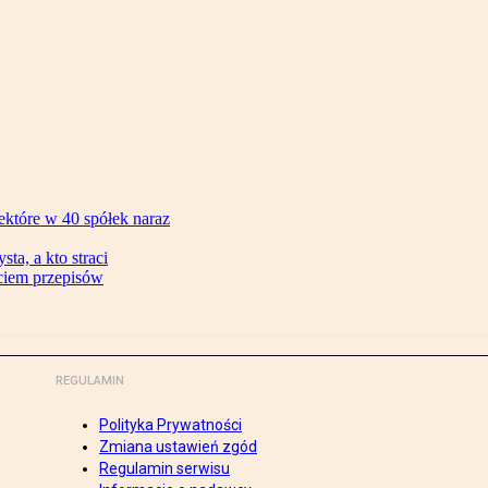
ektóre w 40 spółek naraz
ta, a kto straci
ęciem przepisów
REGULAMIN
Polityka Prywatności
Zmiana ustawień zgód
Regulamin serwisu