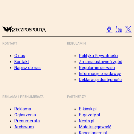
KONTAKT
REGULAMIN
O nas
Polityka Prywatności
Kontakt
Zmiana ustawień zgód
Napisz do nas
Regulamin serwisu
Informacje o nadawcy
Deklaracja dostępności
REKLAMA I PRENUMERATA
PARTNERZY
Reklama
E-kiosk.pl
Ogłoszenia
E-gazety.pl
Prenumerata
Nexto.pl
Archiwum
Mała księgowość
Kancelarierp.pl