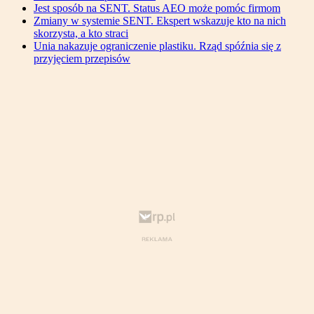
Jest sposób na SENT. Status AEO może pomóc firmom
Zmiany w systemie SENT. Ekspert wskazuje kto na nich
skorzysta, a kto straci
Unia nakazuje ograniczenie plastiku. Rząd spóźnia się z
przyjęciem przepisów