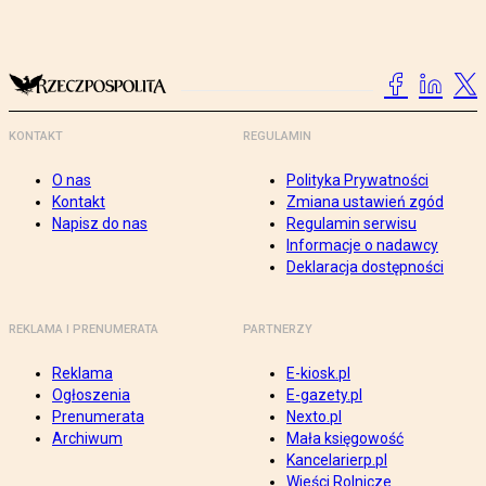
KONTAKT
REGULAMIN
O nas
Polityka Prywatności
Kontakt
Zmiana ustawień zgód
Napisz do nas
Regulamin serwisu
Informacje o nadawcy
Deklaracja dostępności
REKLAMA I PRENUMERATA
PARTNERZY
Reklama
E-kiosk.pl
Ogłoszenia
E-gazety.pl
Prenumerata
Nexto.pl
Archiwum
Mała księgowość
Kancelarierp.pl
Wieści Rolnicze