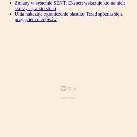
Zmiany w systemie SENT. Ekspert wskazuje kto na nich
skorzysta, a kto straci
Unia nakazuje ograniczenie plastiku. Rząd spóźnia się z
przyjęciem przepisów