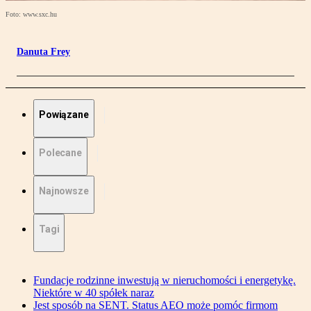
Foto: www.sxc.hu
Danuta Frey
Powiązane
Polecane
Najnowsze
Tagi
Fundacje rodzinne inwestują w nieruchomości i energetykę.
Niektóre w 40 spółek naraz
Jest sposób na SENT. Status AEO może pomóc firmom