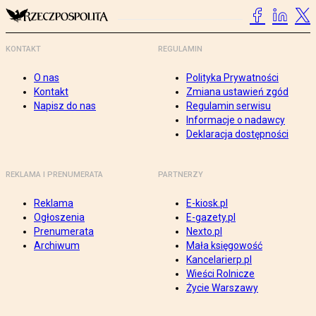
KONTAKT
REGULAMIN
O nas
Polityka Prywatności
Kontakt
Zmiana ustawień zgód
Napisz do nas
Regulamin serwisu
Informacje o nadawcy
Deklaracja dostępności
REKLAMA I PRENUMERATA
PARTNERZY
Reklama
E-kiosk.pl
Ogłoszenia
E-gazety.pl
Prenumerata
Nexto.pl
Archiwum
Mała księgowość
Kancelarierp.pl
Wieści Rolnicze
Życie Warszawy