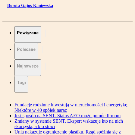
Dorota Gajos-Kaniewska
Powiązane
Polecane
Najnowsze
Tagi
Fundacje rodzinne inwestują w nieruchomości i energetykę.
Niektóre w 40 spółek naraz
Jest sposób na SENT. Status AEO może pomóc firmom
Zmiany w systemie SENT. Ekspert wskazuje kto na nich
skorzysta, a kto straci
Unia nakazuje ograniczenie plastiku. Rząd spóźnia się z