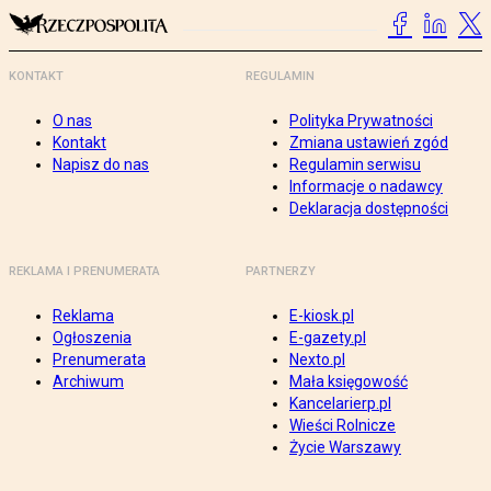
KONTAKT
REGULAMIN
O nas
Polityka Prywatności
Kontakt
Zmiana ustawień zgód
Napisz do nas
Regulamin serwisu
Informacje o nadawcy
Deklaracja dostępności
REKLAMA I PRENUMERATA
PARTNERZY
Reklama
E-kiosk.pl
Ogłoszenia
E-gazety.pl
Prenumerata
Nexto.pl
Archiwum
Mała księgowość
Kancelarierp.pl
Wieści Rolnicze
Życie Warszawy