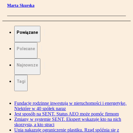
Marta Skurska
Powiązane
Polecane
Najnowsze
Tagi
Fundacje rodzinne inwestują w nieruchomości i energetykę.
Niektóre w 40 spółek naraz
Jest sposób na SENT. Status AEO może pomóc firmom
Zmiany w systemie SENT. Ekspert wskazuje kto na nich
skorzysta, a kto straci
Unia nakazuje ograniczenie plastiku. Rząd spóźnia się z