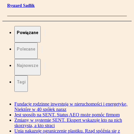
Ryszard Sadlik
Powiązane
Polecane
Najnowsze
Tagi
Fundacje rodzinne inwestują w nieruchomości i energetykę.
Niektóre w 40 spółek naraz
Jest sposób na SENT. Status AEO może pomóc firmom
Zmiany w systemie SENT. Ekspert wskazuje kto na nich
skorzysta, a kto straci
Unia nakazuje ograniczenie plastiku. Rząd spóźnia się z