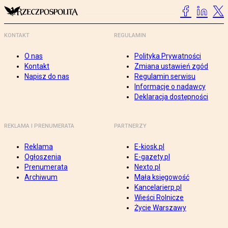
KONTAKT
REGULAMIN
O nas
Polityka Prywatności
Kontakt
Zmiana ustawień zgód
Napisz do nas
Regulamin serwisu
Informacje o nadawcy
Deklaracja dostępności
REKLAMA I PRENUMERATA
PARTNERZY
Reklama
E-kiosk.pl
Ogłoszenia
E-gazety.pl
Prenumerata
Nexto.pl
Archiwum
Mała księgowość
Kancelarierp.pl
Wieści Rolnicze
Życie Warszawy