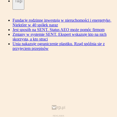
Tagi
Fundacje rodzinne inwestują w nieruchomości i energetykę.
Niektóre w 40 spółek naraz
Jest sposób na SENT. Status AEO może pomóc firmom
Zmiany w systemie SENT. Ekspert wskazuje kto na nich
skorzysta, a kto straci
Unia nakazuje ograniczenie plastiku. Rząd spóźnia się z
przyjęciem przepisów