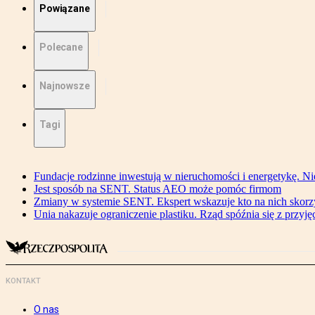
Powiązane
Polecane
Najnowsze
Tagi
Fundacje rodzinne inwestują w nieruchomości i energetykę. Ni
Jest sposób na SENT. Status AEO może pomóc firmom
Zmiany w systemie SENT. Ekspert wskazuje kto na nich skorzys
Unia nakazuje ograniczenie plastiku. Rząd spóźnia się z przyj
KONTAKT
O nas