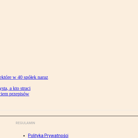
ektóre w 40 spółek naraz
ta, a kto straci
ęciem przepisów
REGULAMIN
Polityka Prywatności