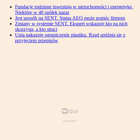
Fundacje rodzinne inwestują w nieruchomości i energetykę.
Niektóre w 40 spółek naraz
Jest sposób na SENT. Status AEO może pomóc firmom
Zmiany w systemie SENT. Ekspert wskazuje kto na nich
skorzysta, a kto straci
Unia nakazuje ograniczenie plastiku. Rząd spóźnia się z
przyjęciem przepisów