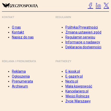
KONTAKT
REGULAMIN
O nas
Polityka Prywatności
Kontakt
Zmiana ustawień zgód
Napisz do nas
Regulamin serwisu
Informacje o nadawcy
Deklaracja dostępności
REKLAMA I PRENUMERATA
PARTNERZY
Reklama
E-kiosk.pl
Ogłoszenia
E-gazety.pl
Prenumerata
Nexto.pl
Archiwum
Mała księgowość
Kancelarierp.pl
Wieści Rolnicze
Życie Warszawy