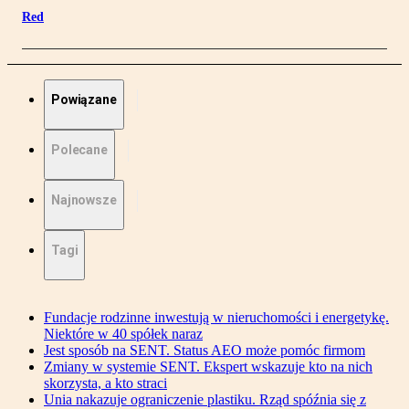
Red
Powiązane
Polecane
Najnowsze
Tagi
Fundacje rodzinne inwestują w nieruchomości i energetykę.
Niektóre w 40 spółek naraz
Jest sposób na SENT. Status AEO może pomóc firmom
Zmiany w systemie SENT. Ekspert wskazuje kto na nich
skorzysta, a kto straci
Unia nakazuje ograniczenie plastiku. Rząd spóźnia się z