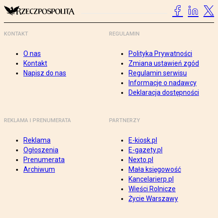
KONTAKT
REGULAMIN
O nas
Polityka Prywatności
Kontakt
Zmiana ustawień zgód
Napisz do nas
Regulamin serwisu
Informacje o nadawcy
Deklaracja dostępności
REKLAMA I PRENUMERATA
PARTNERZY
Reklama
E-kiosk.pl
Ogłoszenia
E-gazety.pl
Prenumerata
Nexto.pl
Archiwum
Mała księgowość
Kancelarierp.pl
Wieści Rolnicze
Życie Warszawy