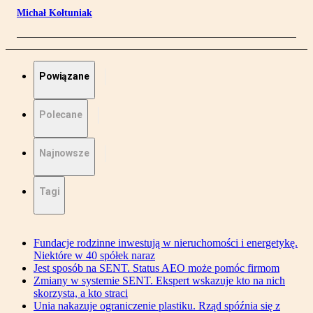
Michał Kołtuniak
Powiązane
Polecane
Najnowsze
Tagi
Fundacje rodzinne inwestują w nieruchomości i energetykę.
Niektóre w 40 spółek naraz
Jest sposób na SENT. Status AEO może pomóc firmom
Zmiany w systemie SENT. Ekspert wskazuje kto na nich
skorzysta, a kto straci
Unia nakazuje ograniczenie plastiku. Rząd spóźnia się z