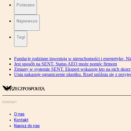
Polecane
Najnowsze
Tagi
Fundacje rodzinne inwestują w nieruchomości i energetykę. Ni
Jest sposób na SENT. Status AEO może pomóc firmom
Zmiany w systemie SENT. Ekspert wskazuje kto na nich skorzys
Unia nakazuje ograniczenie plastiku. Rząd spóźnia się z przyj
KONTAKT
O nas
Kontakt
Napisz do nas