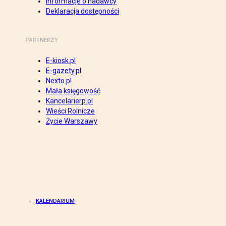
Informacje o nadawcy
Deklaracja dostępności
PARTNERZY
E-kiosk.pl
E-gazety.pl
Nexto.pl
Mała księgowość
Kancelarierp.pl
Wieści Rolnicze
Życie Warszawy
KALENDARIUM