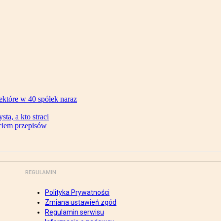
ektóre w 40 spółek naraz
ta, a kto straci
ęciem przepisów
REGULAMIN
Polityka Prywatności
Zmiana ustawień zgód
Regulamin serwisu