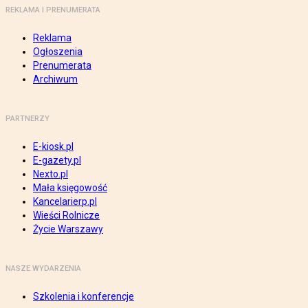
REKLAMA I PRENUMERATA
Reklama
Ogłoszenia
Prenumerata
Archiwum
PARTNERZY
E-kiosk.pl
E-gazety.pl
Nexto.pl
Mała księgowość
Kancelarierp.pl
Wieści Rolnicze
Życie Warszawy
NASZE WYDARZENIA
Szkolenia i konferencje