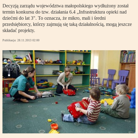
Decyzją zarządu województwa małopolskiego wydłużony został
termin konkursu do tzw. działania 6.4 „Infrastruktura opieki nad
dziećmi do lat 3". To oznacza, że mikro, mali i średni
przedsiębiorcy, którzy zajmują się taką działalnością, mogą jeszcze
składać projekty.
Publikacja:
28.11.2013 02:00