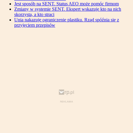
Jest sposób na SENT. Status AEO może pomóc firmom
Zmiany w systemie SENT. Ekspert wskazuje kto na nich
skorzysta, a kto straci
Unia nakazuje ograniczenie plastiku. Rząd spóźnia się z
przyjęciem przepisów