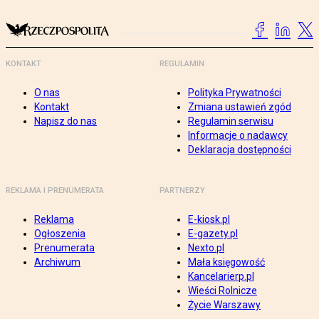
KONTAKT
REGULAMIN
O nas
Polityka Prywatności
Kontakt
Zmiana ustawień zgód
Napisz do nas
Regulamin serwisu
Informacje o nadawcy
Deklaracja dostępności
REKLAMA I PRENUMERATA
PARTNERZY
Reklama
E-kiosk.pl
Ogłoszenia
E-gazety.pl
Prenumerata
Nexto.pl
Archiwum
Mała księgowość
Kancelarierp.pl
Wieści Rolnicze
Życie Warszawy