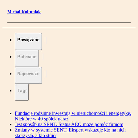
Michał Kołtuniak
Powiązane
Polecane
Najnowsze
Tagi
Fundacje rodzinne inwestują w nieruchomości i energetykę.
Niektóre w 40 spółek naraz
Jest sposób na SENT. Status AEO może pomóc firmom
Zmiany w systemie SENT. Ekspert wskazuje kto na nich
skorzysta, a kto straci