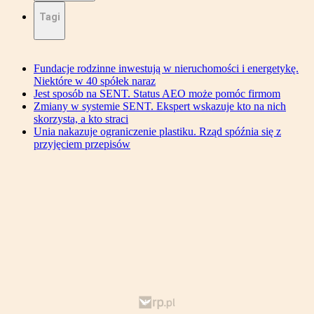
Tagi
Fundacje rodzinne inwestują w nieruchomości i energetykę.
Niektóre w 40 spółek naraz
Jest sposób na SENT. Status AEO może pomóc firmom
Zmiany w systemie SENT. Ekspert wskazuje kto na nich
skorzysta, a kto straci
Unia nakazuje ograniczenie plastiku. Rząd spóźnia się z
przyjęciem przepisów