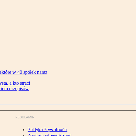
ektóre w 40 spółek naraz
ta, a kto straci
ęciem przepisów
REGULAMIN
Polityka Prywatności
Zmiana ustawień zgód