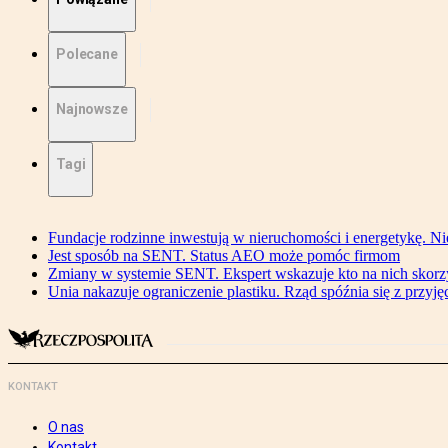
Polecane
Najnowsze
Tagi
Fundacje rodzinne inwestują w nieruchomości i energetykę. Ni
Jest sposób na SENT. Status AEO może pomóc firmom
Zmiany w systemie SENT. Ekspert wskazuje kto na nich skorzys
Unia nakazuje ograniczenie plastiku. Rząd spóźnia się z przyj
KONTAKT
O nas
Kontakt