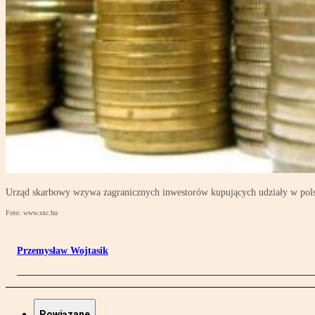
Urząd skarbowy wzywa zagranicznych inwestorów kupujących udziały w pols
Foto: www.sxc.hu
Przemysław Wojtasik
Powiązane