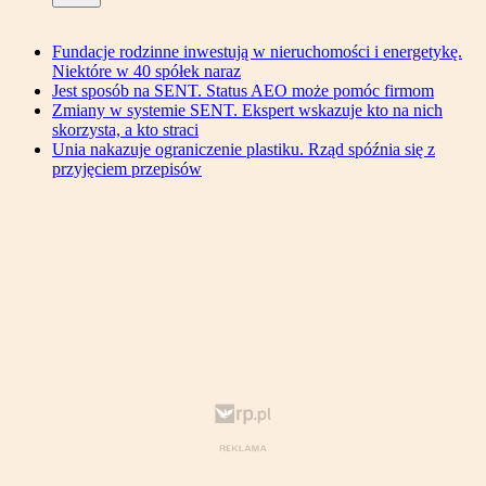
Fundacje rodzinne inwestują w nieruchomości i energetykę.
Niektóre w 40 spółek naraz
Jest sposób na SENT. Status AEO może pomóc firmom
Zmiany w systemie SENT. Ekspert wskazuje kto na nich
skorzysta, a kto straci
Unia nakazuje ograniczenie plastiku. Rząd spóźnia się z
przyjęciem przepisów