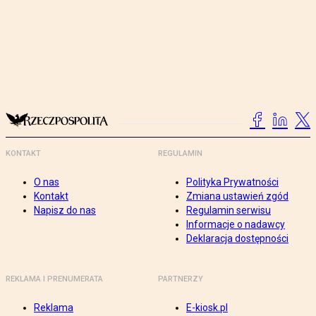
KONTAKT
REGULAMIN
O nas
Polityka Prywatności
Kontakt
Zmiana ustawień zgód
Napisz do nas
Regulamin serwisu
Informacje o nadawcy
Deklaracja dostępności
REKLAMA I PRENUMERATA
PARTNERZY
Reklama
E-kiosk.pl