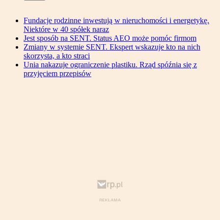
Fundacje rodzinne inwestują w nieruchomości i energetykę.
Niektóre w 40 spółek naraz
Jest sposób na SENT. Status AEO może pomóc firmom
Zmiany w systemie SENT. Ekspert wskazuje kto na nich
skorzysta, a kto straci
Unia nakazuje ograniczenie plastiku. Rząd spóźnia się z
przyjęciem przepisów