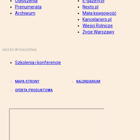
Ogłoszenia
E-gazety.pl
Prenumerata
Nexto.pl
Archiwum
Mała księgowość
Kancelarierp.pl
Wieści Rolnicze
Życie Warszawy
NASZE WYDARZENIA
Szkolenia i konferencje
MAPA STRONY
KALENDARIUM
OFERTA PRODUKTOWA