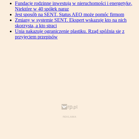
Fundacje rodzinne inwestują w nieruchomości i energetykę.
Niektóre w 40 spółek naraz
Jest sposób na SENT. Status AEO może pomóc firmom
Zmiany w systemie SENT. Ekspert wskazuje kto na nich
skorzysta, a kto straci
Unia nakazuje ograniczenie plastiku. Rząd spóźnia się z
przyjęciem przepisów