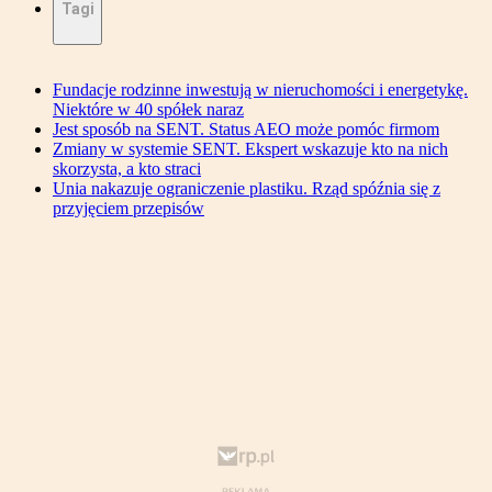
Tagi
Fundacje rodzinne inwestują w nieruchomości i energetykę.
Niektóre w 40 spółek naraz
Jest sposób na SENT. Status AEO może pomóc firmom
Zmiany w systemie SENT. Ekspert wskazuje kto na nich
skorzysta, a kto straci
Unia nakazuje ograniczenie plastiku. Rząd spóźnia się z
przyjęciem przepisów