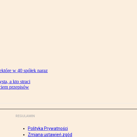
ektóre w 40 spółek naraz
ta, a kto straci
ęciem przepisów
REGULAMIN
Polityka Prywatności
Zmiana ustawień zgód