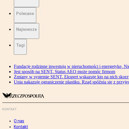
Polecane
Najnowsze
Tagi
Fundacje rodzinne inwestują w nieruchomości i energetykę. Ni
Jest sposób na SENT. Status AEO może pomóc firmom
Zmiany w systemie SENT. Ekspert wskazuje kto na nich skorzys
Unia nakazuje ograniczenie plastiku. Rząd spóźnia się z przyj
KONTAKT
O nas
Kontakt