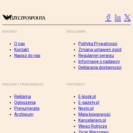
KONTAKT
REGULAMIN
O nas
Polityka Prywatności
Kontakt
Zmiana ustawień zgód
Napisz do nas
Regulamin serwisu
Informacje o nadawcy
Deklaracja dostępności
REKLAMA I PRENUMERATA
PARTNERZY
Reklama
E-kiosk.pl
Ogłoszenia
E-gazety.pl
Prenumerata
Nexto.pl
Archiwum
Mała księgowość
Kancelarierp.pl
Wieści Rolnicze
Życie Warszawy