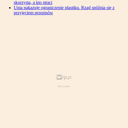
skorzysta, a kto straci
Unia nakazuje ograniczenie plastiku. Rząd spóźnia się z
przyjęciem przepisów