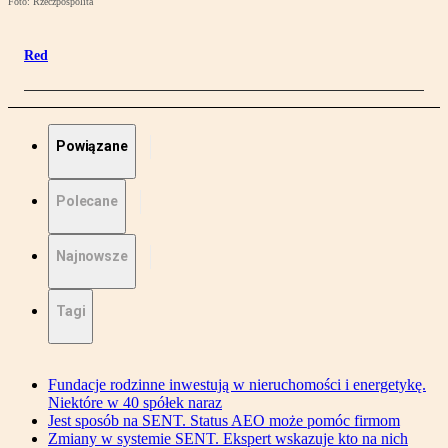
Foto: Rzeczpospolita
Red
Powiązane
Polecane
Najnowsze
Tagi
Fundacje rodzinne inwestują w nieruchomości i energetykę.
Niektóre w 40 spółek naraz
Jest sposób na SENT. Status AEO może pomóc firmom
Zmiany w systemie SENT. Ekspert wskazuje kto na nich