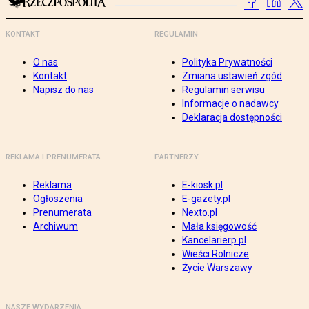
KONTAKT
REGULAMIN
O nas
Polityka Prywatności
Kontakt
Zmiana ustawień zgód
Napisz do nas
Regulamin serwisu
Informacje o nadawcy
Deklaracja dostępności
REKLAMA I PRENUMERATA
PARTNERZY
Reklama
E-kiosk.pl
Ogłoszenia
E-gazety.pl
Prenumerata
Nexto.pl
Archiwum
Mała księgowość
Kancelarierp.pl
Wieści Rolnicze
Życie Warszawy
NASZE WYDARZENIA