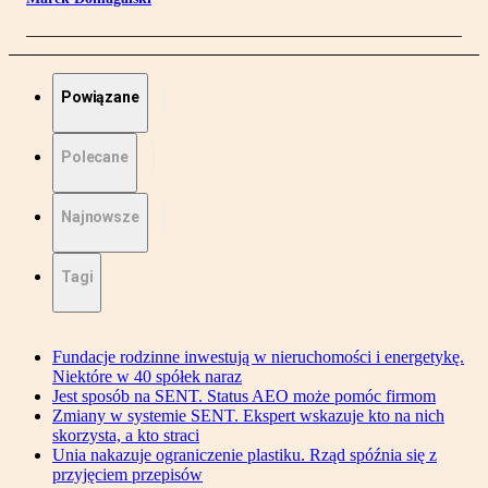
Powiązane
Polecane
Najnowsze
Tagi
Fundacje rodzinne inwestują w nieruchomości i energetykę.
Niektóre w 40 spółek naraz
Jest sposób na SENT. Status AEO może pomóc firmom
Zmiany w systemie SENT. Ekspert wskazuje kto na nich
skorzysta, a kto straci
Unia nakazuje ograniczenie plastiku. Rząd spóźnia się z
przyjęciem przepisów