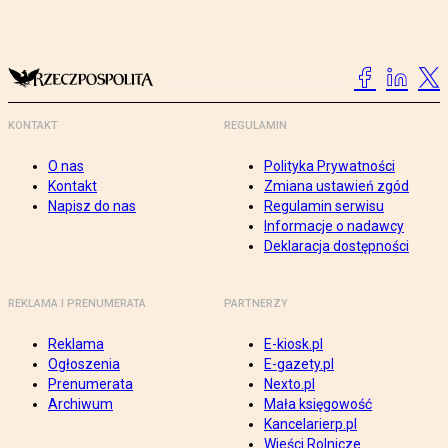
KONTAKT
REGULAMIN
O nas
Polityka Prywatności
Kontakt
Zmiana ustawień zgód
Napisz do nas
Regulamin serwisu
Informacje o nadawcy
Deklaracja dostępności
REKLAMA I PRENUMERATA
PARTNERZY
Reklama
E-kiosk.pl
Ogłoszenia
E-gazety.pl
Prenumerata
Nexto.pl
Archiwum
Mała księgowość
Kancelarierp.pl
Wieści Rolnicze