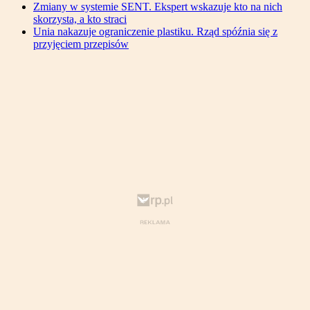
Zmiany w systemie SENT. Ekspert wskazuje kto na nich
skorzysta, a kto straci
Unia nakazuje ograniczenie plastiku. Rząd spóźnia się z
przyjęciem przepisów