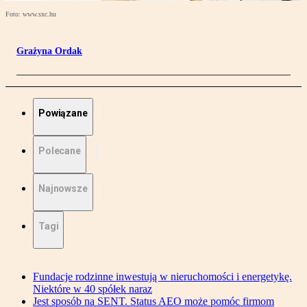
Foto: www.sxc.hu
Grażyna Ordak
Powiązane
Polecane
Najnowsze
Tagi
Fundacje rodzinne inwestują w nieruchomości i energetykę.
Niektóre w 40 spółek naraz
Jest sposób na SENT. Status AEO może pomóc firmom