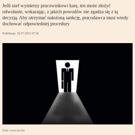
Jeśli szef wymierzy pracownikowi karę, ten może złożyć
odwołanie, wskazując, z jakich powodów nie zgadza się z tą
decyzją. Aby utrzymać nałożoną sankcję, pracodawca musi wtedy
dochować odpowiedniej procedury
Publikacja:
10.07.2013 07:30
Foto: www.sxc.hu