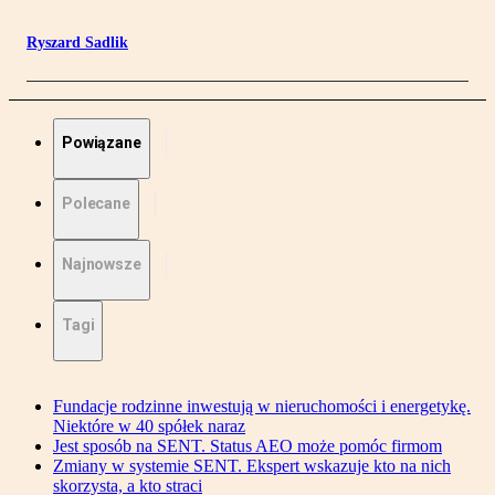
Ryszard Sadlik
Powiązane
Polecane
Najnowsze
Tagi
Fundacje rodzinne inwestują w nieruchomości i energetykę.
Niektóre w 40 spółek naraz
Jest sposób na SENT. Status AEO może pomóc firmom
Zmiany w systemie SENT. Ekspert wskazuje kto na nich
skorzysta, a kto straci