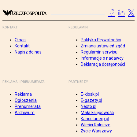
KONTAKT
REGULAMIN
O nas
Polityka Prywatności
Kontakt
Zmiana ustawień zgód
Napisz do nas
Regulamin serwisu
Informacje o nadawcy
Deklaracja dostępności
REKLAMA I PRENUMERATA
PARTNERZY
Reklama
E-kiosk.pl
Ogłoszenia
E-gazety.pl
Prenumerata
Nexto.pl
Archiwum
Mała księgowość
Kancelarierp.pl
Wieści Rolnicze
Życie Warszawy